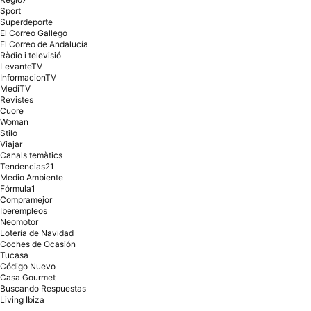
Sport
Superdeporte
El Correo Gallego
El Correo de Andalucía
Ràdio i televisió
LevanteTV
InformacionTV
MediTV
Revistes
Cuore
Woman
Stilo
Viajar
Canals temàtics
Tendencias21
Medio Ambiente
Fórmula1
Compramejor
Iberempleos
Neomotor
Lotería de Navidad
Coches de Ocasión
Tucasa
Código Nuevo
Casa Gourmet
Buscando Respuestas
Living Ibiza