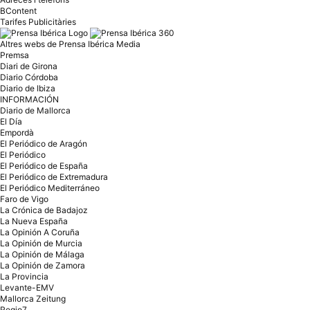
BContent
Tarifes Publicitàries
Altres webs de Prensa Ibérica Media
Premsa
Diari de Girona
Diario Córdoba
Diario de Ibiza
INFORMACIÓN
Diario de Mallorca
El Día
Empordà
El Periódico de Aragón
El Periódico
El Periódico de España
El Periódico de Extremadura
El Periódico Mediterráneo
Faro de Vigo
La Crónica de Badajoz
La Nueva España
La Opinión A Coruña
La Opinión de Murcia
La Opinión de Málaga
La Opinión de Zamora
La Provincia
Levante-EMV
Mallorca Zeitung
Regio7