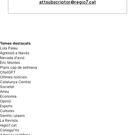
Temes destacats
Lola Palau
Agressió a Navàs
Nevada d'avui
Èric Montes
Plans cap de setmana
ChatGPT
Últimes notícies
Catalunya Central
Societat
Arreu
Economia
Opinió
Esports
Cultures
Sentits i plaers
La Revista
regio7.cat
Conegui'ns
Adreces i telèfons