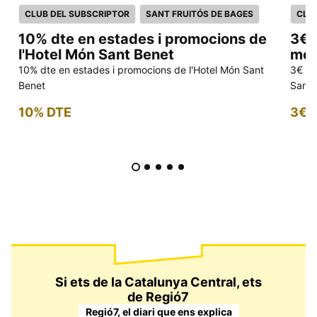
CLUB DEL SUBSCRIPTOR
SANT FRUITÓS DE BAGES
CLU
10% dte en estades i promocions de
3€ 
l'Hotel Món Sant Benet
mod
10% dte en estades i promocions de l'Hotel Món Sant
3€ dt
Benet
Sant 
10% DTE
3€ 