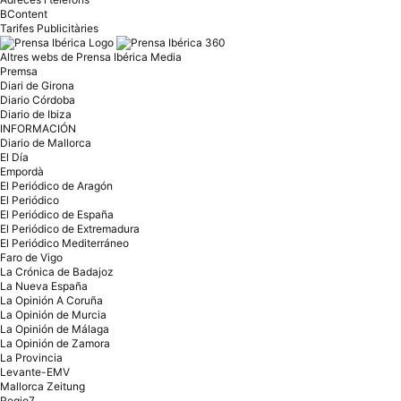
BContent
Tarifes Publicitàries
Altres webs de Prensa Ibérica Media
Premsa
Diari de Girona
Diario Córdoba
Diario de Ibiza
INFORMACIÓN
Diario de Mallorca
El Día
Empordà
El Periódico de Aragón
El Periódico
El Periódico de España
El Periódico de Extremadura
El Periódico Mediterráneo
Faro de Vigo
La Crónica de Badajoz
La Nueva España
La Opinión A Coruña
La Opinión de Murcia
La Opinión de Málaga
La Opinión de Zamora
La Provincia
Levante-EMV
Mallorca Zeitung
Regio7