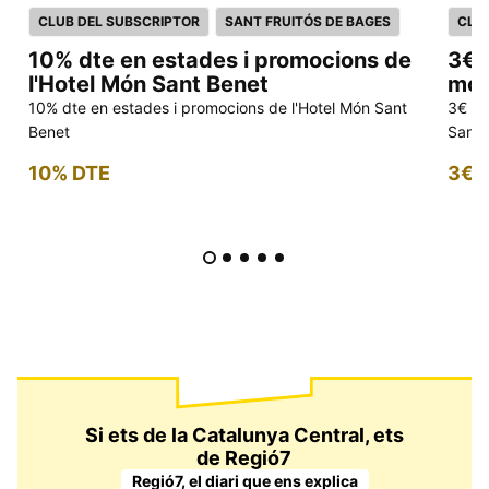
CLUB DEL SUBSCRIPTOR
SANT FRUITÓS DE BAGES
CLU
10% dte en estades i promocions de
3€ 
l'Hotel Món Sant Benet
mod
10% dte en estades i promocions de l'Hotel Món Sant
3€ dt
Benet
Sant 
10% DTE
3€ 