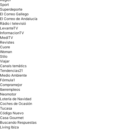
Sport
Superdeporte
El Correo Gallego
El Correo de Andalucía
Ràdio i televisió
LevanteTV
InformacionTV
MediTV
Revistes
Cuore
Woman
Stilo
Viajar
Canals temàtics
Tendencias21
Medio Ambiente
Fórmula1
Compramejor
Iberempleos
Neomotor
Lotería de Navidad
Coches de Ocasión
Tucasa
Código Nuevo
Casa Gourmet
Buscando Respuestas
Living Ibiza