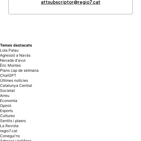
Temes destacats
Lola Palau
Agressió a Navàs
Nevada d'avui
Èric Montes
Plans cap de setmana
ChatGPT
Últimes notícies
Catalunya Central
Societat
Arreu
Economia
Opinió
Esports
Cultures
Sentits i plaers
La Revista
regio7.cat
Conegui'ns
Adreces i telèfons